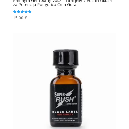
Kamagra Gel 100mg Vol.2 – Oral Jelly 7 Voćnih Ukusa
za Potenciju Podgorica Crna Gora
15,00
€
Ocjenjeno
5.00
od 5