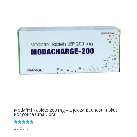
Modafinil Tablete 200 mg – Lijek za Budnost i Fokus
Podgorica Crna Gora
20,00
€
Ocjenjeno
5.00
od 5