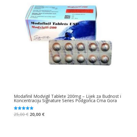
Modafinil Modvigil Tablete 200mg – Lijek za Budnost i
Koncentraciju Signature Series Podgorica Crna Gora
Original
Current
25,00
€
20,00
€
Ocjenjeno
5.00
price
price
od 5
was:
is:
25,00 €.
20,00 €.