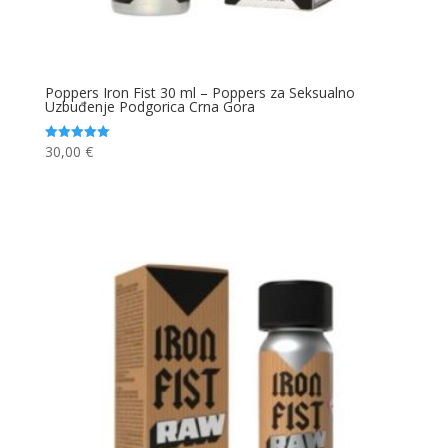
Poppers Iron Fist 30 ml – Poppers za Seksualno
Uzbuđenje Podgorica Crna Gora
30,00
€
Ocjenjeno
5.00
od 5