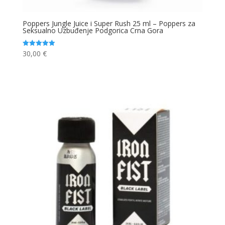
Poppers Jungle Juice i Super Rush 25 ml – Poppers za
Seksualno Uzbuđenje Podgorica Crna Gora
30,00
€
Ocjenjeno
5.00
od 5