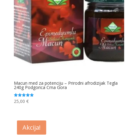
Macun med za potenciju – Prirodni afrodizijak Tegla
240g Podgorica Crna Gora
25,00
€
Ocjenjeno
5.00
od 5
Akcija!