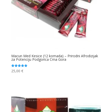
Macun Med Kesice (12 komada) – Prirodni Afrodizijak
za Potenciju Podgorica Crna Gora
25,00
€
Ocjenjeno
4.93
od 5