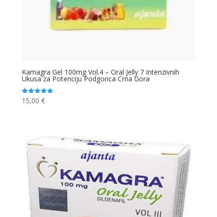
Kamagra Gel 100mg Vol.4 – Oral Jelly 7 Intenzivnih
Ukusa za Potenciju Podgorica Crna Gora
15,00
€
Ocjenjeno
5.00
od 5