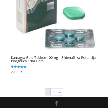
Kamagra Gold Tablete 100mg – Sildenafil za Potenciju
Podgorica Crna Gora
20,00
€
Ocjenjeno
5.00
od 5
1
2
→