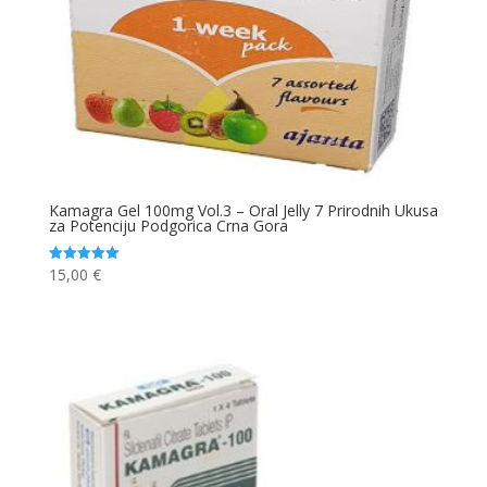
Kamagra Gel 100mg Vol.3 – Oral Jelly 7 Prirodnih Ukusa
za Potenciju Podgorica Crna Gora
15,00
€
Ocjenjeno
5.00
od 5