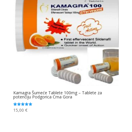
Kamagra Šumeće Tablete 100mg – Tablete za
potenciju Podgorica Crna Gora
15,00
€
Ocjenjeno
5.00
od 5