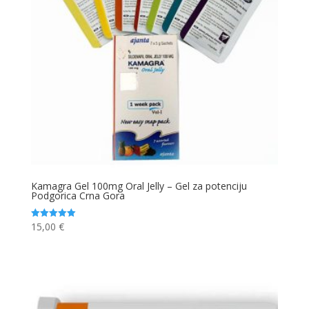
Kamagra Gel 100mg Oral Jelly – Gel za potenciju
Podgorica Crna Gora
15,00
€
Ocjenjeno
5.00
od 5