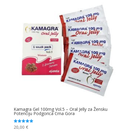
Kamagra Gel 100mg Vol.5 – Oral Jelly za Žensku
Potenciju Podgorica Crna Gora
20,00
€
Ocjenjeno
5.00
od 5