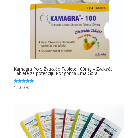
Kamagra Polo Žvakaće Tablete 100mg – Žvakaće
Tablete za potenciju Podgorica Crna Gora
15,00
€
Ocjenjeno
5.00
od 5