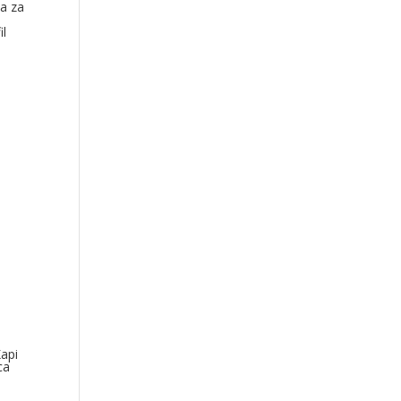
a za
il
api
ca