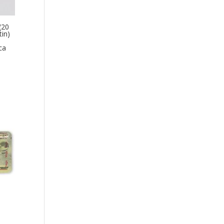
(20
in)
ca