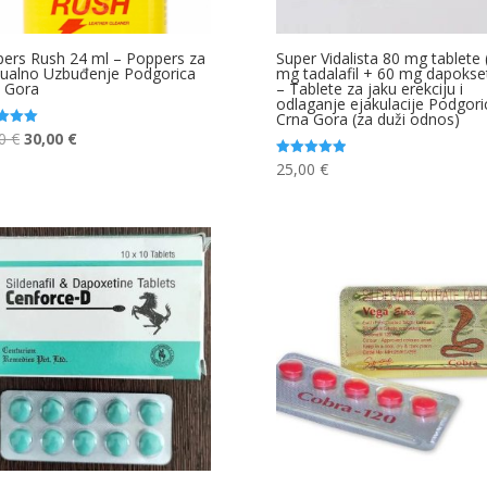
ers Rush 24 ml – Poppers za
Super Vidalista 80 mg tablete 
ualno Uzbuđenje Podgorica
mg tadalafil + 60 mg dapokset
 Gora
– Tablete za jaku erekciju i
odlaganje ejakulacije Podgori
Crna Gora (za duži odnos)
Original
Current
00
€
30,00
€
jeno
price
price
25,00
€
Ocjenjeno
5.00
was:
is:
od 5
35,00 €.
30,00 €.