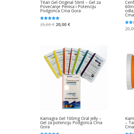
Titan Gel Original 50ml – Gel za
Cenf
Povećanje Penisa i Potenciju
60mg
Podgorica Crna Gora
odla
Crna
Original
Current
25,00
€
20,00
€
Ocjenjeno
5.00
20,
Ocjen
price
price
od 5
5.00
od 5
was:
is:
25,00 €.
20,00 €.
Kamagra Gel 100mg Oral Jelly –
Kam
Gel za potenciju Podgorica Crna
– Ta
Gora
Crna