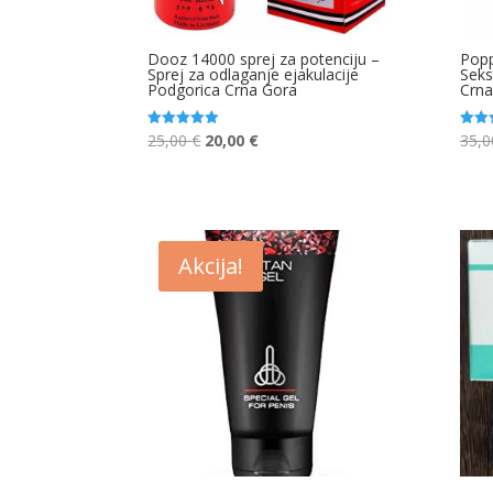
Dooz 14000 sprej za potenciju –
Popp
Sprej za odlaganje ejakulacije
Seks
Podgorica Crna Gora
Crna
Original
Current
25,00
€
20,00
€
35,
Ocjenjeno
Ocjen
5.00
5.00
price
price
od 5
od 5
was:
is:
25,00 €.
20,00 €.
Akcija!