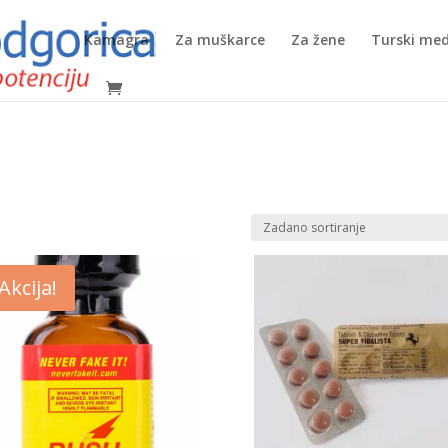
Kamagra
Za muškarce
Za žene
Turski med
Akcija!