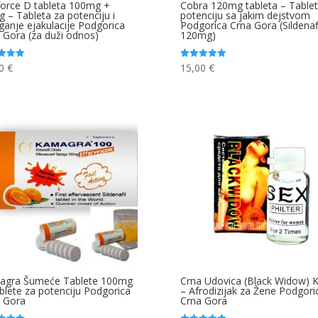
orce D tableta 100mg +
Cobra 120mg tableta – Tablet
 – Tableta za potenciju i
potenciju sa jakim dejstvom
ganje ejakulacije Podgorica
Podgorica Crna Gora (Sildenaf
 Gora (za duži odnos)
120mg)
00
€
15,00
€
jeno
Ocjenjeno
5.00
od 5
agra Šumeće Tablete 100mg
Crna Udovica (Black Widow) K
blete za potenciju Podgorica
– Afrodizijak za Žene Podgori
 Gora
Crna Gora