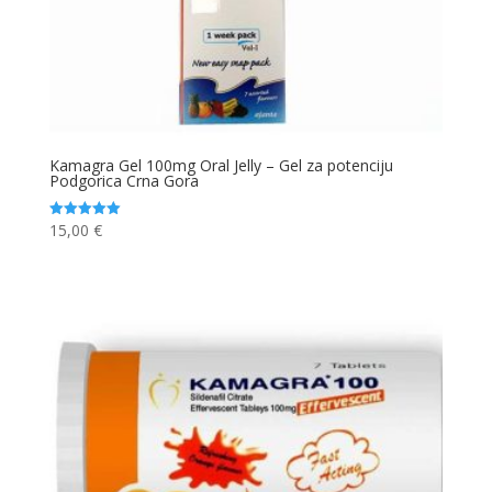
Kamagra Gel 100mg Oral Jelly – Gel za potenciju
Podgorica Crna Gora
15,00
€
Ocjenjeno
5.00
od 5