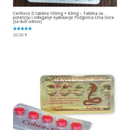
Cenforce D tableta 100mg + 60mg – Tableta za
potenciju i odlaganje ejakulacije Podgorica Crna Gora
(za duži odnos)
20,00
€
Ocjenjeno
5.00
od 5