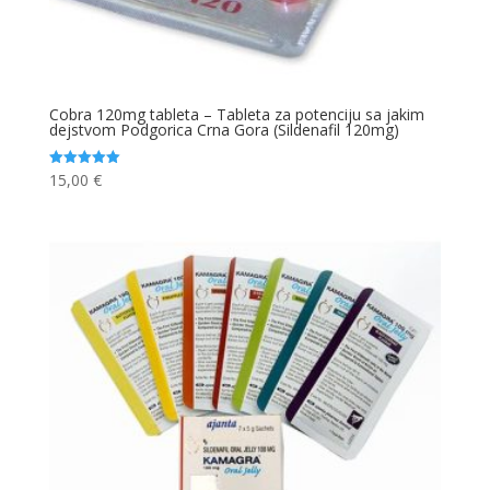
Cobra 120mg tableta – Tableta za potenciju sa jakim
dejstvom Podgorica Crna Gora (Sildenafil 120mg)
15,00
€
Ocjenjeno
5.00
od 5