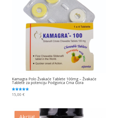
Kamagra Polo Žvakaće Tablete 100mg – Žvakaće
Tablete za potenciju Podgorica Crna Gora
15,00
€
Ocjenjeno
5.00
od 5
Akcija!