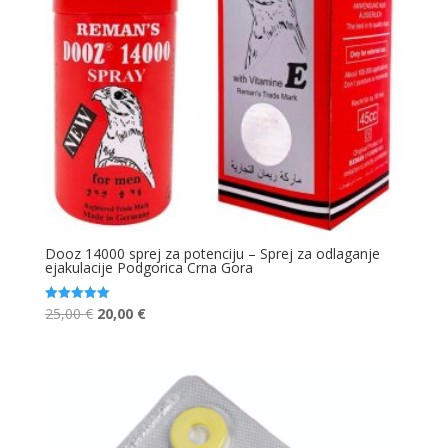
Dooz 14000 sprej za potenciju – Sprej za odlaganje
ejakulacije Podgorica Crna Gora
Original
Current
25,00
€
20,00
€
Ocjenjeno
5.00
price
price
od 5
was:
is:
25,00 €.
20,00 €.