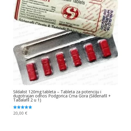
Sildalist 120mg tableta – Tableta za potenciju i
dugotrajan odnos Podgorica Crna Gora (Sildenafil +
Tadalafil 2 u 1)
20,00
€
Ocjenjeno
5.00
od 5