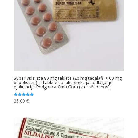
Super Vidalista 80 mg tablete (20 mg tadalafil + 60 mg
dapoksetin) – Tablete za jaku erekciju i odlaganje
ejakulacije Podgorica Crna Gora (za duži odnos)
25,00
€
Ocjenjeno
5.00
od 5