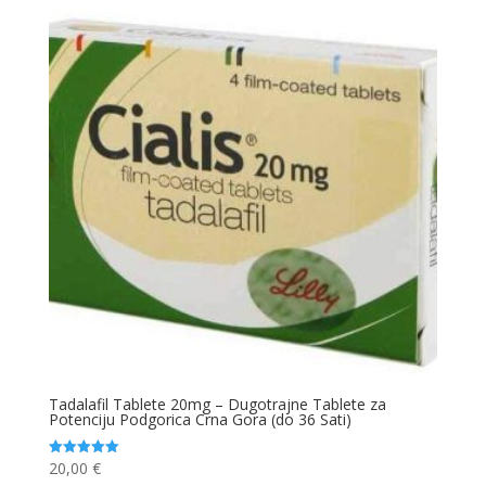
Tadalafil Tablete 20mg – Dugotrajne Tablete za
Potenciju Podgorica Crna Gora (do 36 Sati)
20,00
€
Ocjenjeno
5.00