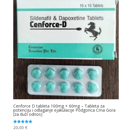
Cenforce D tableta 100mg + 60mg – Tableta za
potenciju i odlaganje ejakulacije Podgorica Crna Gora
(za duži odnos)
20,00
€
Ocjenjeno
5.00