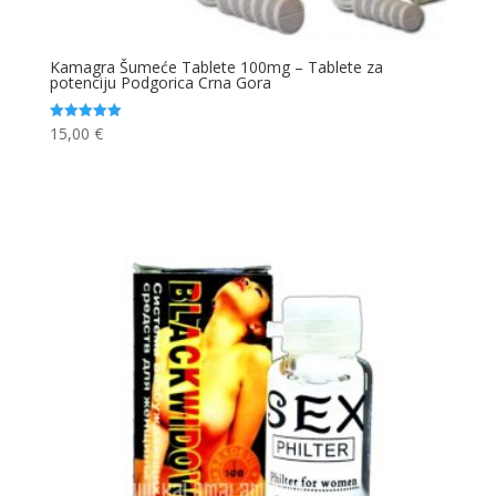
Kamagra Šumeće Tablete 100mg – Tablete za
potenciju Podgorica Crna Gora
15,00
€
Ocjenjeno
5.00
od 5