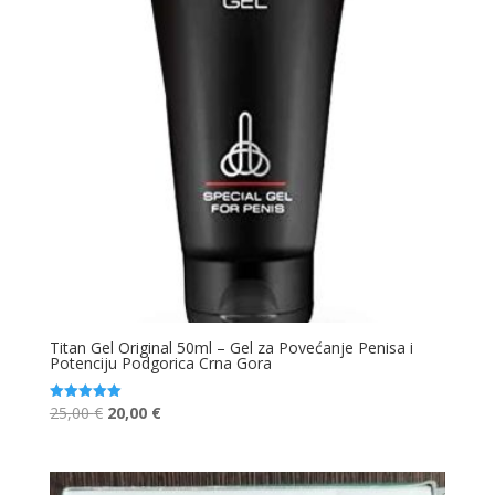
Titan Gel Original 50ml – Gel za Povećanje Penisa i
Potenciju Podgorica Crna Gora
Original
Current
25,00
€
20,00
€
Ocjenjeno
5.00
price
price
od 5
was:
is:
25,00 €.
20,00 €.