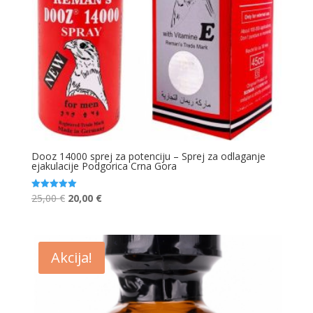
Dooz 14000 sprej za potenciju – Sprej za odlaganje
ejakulacije Podgorica Crna Gora
Original
Current
25,00
€
20,00
€
Ocjenjeno
5.00
price
price
od 5
was:
is:
25,00 €.
20,00 €.
Akcija!