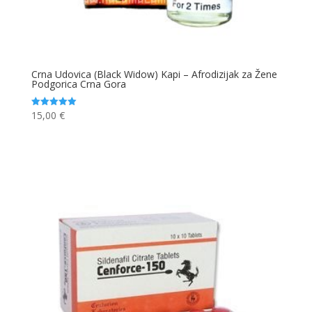
Crna Udovica (Black Widow) Kapi – Afrodizijak za Žene
Podgorica Crna Gora
15,00
€
Ocjenjeno
5.00
od 5