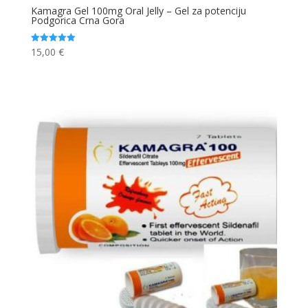
Kamagra Gel 100mg Oral Jelly – Gel za potenciju
Podgorica Crna Gora
15,00
€
Ocjenjeno
5.00
od 5