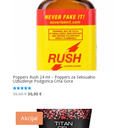
Poppers Rush 24 ml – Poppers za Seksualno
Uzbuđenje Podgorica Crna Gora
Original
Current
35,00
€
30,00
€
Ocjenjeno
5.00
price
price
od 5
was:
is:
35,00 €.
30,00 €.
Akcija!