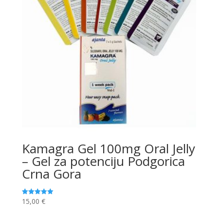
Kamagra Gel 100mg Oral Jelly
– Gel za potenciju Podgorica
Crna Gora
15,00
€
Ocjenjeno
5.00
od 5