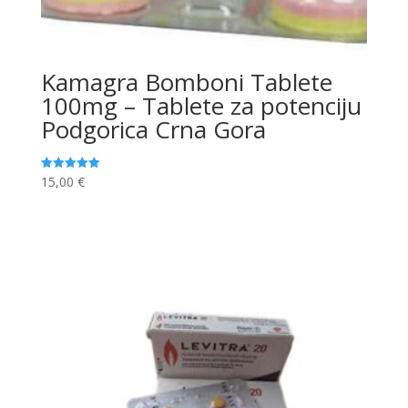
Kamagra Bomboni Tablete
100mg – Tablete za potenciju
Podgorica Crna Gora
15,00
€
Ocjenjeno
5.00
od 5