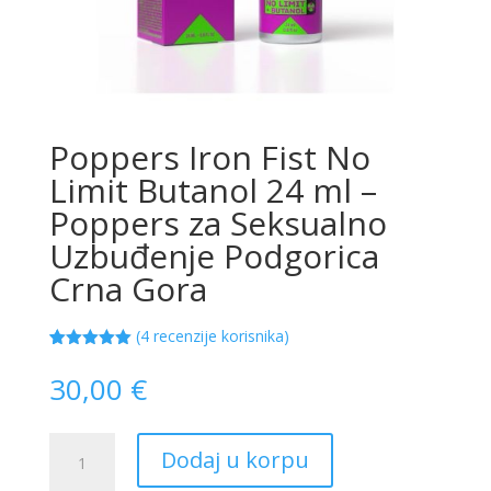
Poppers Iron Fist No
Limit Butanol 24 ml –
Poppers za Seksualno
Uzbuđenje Podgorica
Crna Gora
(
4
recenzije korisnika)
Korisničke
4
ocjene:
5.00
30,00
€
od ukupno
5 (
korisnika)
Poppers
Dodaj u korpu
Iron