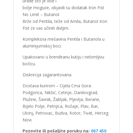
urade što je više i
bolje moguće, objavili su dodatak Iron Fist
No Limit – Butanol.
Brže od Pentila, teže od Amila, Butanol Iron
Fist će vas učiniti divljim.
Kompleksna mešavina Pentila i Butanola u
aluminijumskoj boci.
Upakovano u brendiranu kutiju i nelomljivu
bočicu.
Diskrecija zagarantovana.
Dostava kurirom – Cijela Crna Gora:
Podgorica, Nikšić, Cetinje, Danilovgrad,
Plužine, Šavnik, Žabljak, Pljevlja, Berane,
Bijelo Polje, Petnjica, Rožaje, Plav, Bar,
Ulcinj, Petrovac, Budva, Kotor, Tivat, Herceg
Novi.
Pozovite ili pošaljite poruku na:
067 450