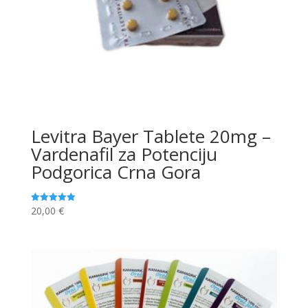
Levitra Bayer Tablete 20mg –
Vardenafil za Potenciju
Podgorica Crna Gora
20,00
€
Ocjenjeno
5.00
od 5