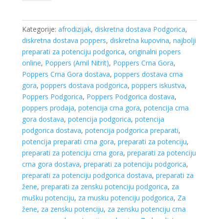
Fist
No
Limit
Kategorije:
afrodizijak
,
diskretna dostava Podgorica
,
Butanol
diskretna dostava poppers
,
diskretna kupovina
,
najbolji
24
preparati za potenciju podgorica
,
originalni popers
ml
online
,
Poppers (Amil Nitrit)
,
Poppers Crna Gora
,
–
Poppers Crna Gora dostava
,
poppers dostava crna
Poppers
gora
,
poppers dostava podgorica
,
poppers iskustva
,
za
Poppers Podgorica
,
Poppers Podgorica dostava
,
Seksualno
poppers prodaja
,
potencija crna gora
,
potencija crna
Uzbuđenje
gora dostava
,
potencija podgorica
,
potencija
Podgorica
podgorica dostava
,
potencija podgorica preparati
,
Crna
potencija preparati crna gora
,
preparati za potenciju
,
Gora
preparati za potenciju crna gora
,
preparati za potenciju
količina
crna gora dostava
,
preparati za potenciju podgorica
,
preparati za potenciju podgorica dostava
,
preparati za
žene
,
preparati za zensku potenciju podgorica
,
za
mušku potenciju
,
za musku potenciju podgorica
,
Za
žene
,
za zensku potenciju
,
za zensku potenciju crna