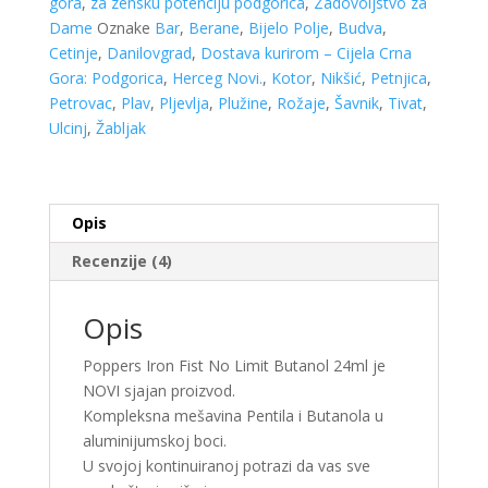
gora
,
za zensku potenciju podgorica
,
Zadovoljstvo za
Dame
Oznake
Bar
,
Berane
,
Bijelo Polje
,
Budva
,
Cetinje
,
Danilovgrad
,
Dostava kurirom – Cijela Crna
Gora: Podgorica
,
Herceg Novi.
,
Kotor
,
Nikšić
,
Petnjica
,
Petrovac
,
Plav
,
Pljevlja
,
Plužine
,
Rožaje
,
Šavnik
,
Tivat
,
Ulcinj
,
Žabljak
Opis
Recenzije (4)
Opis
Poppers Iron Fist No Limit Butanol 24ml je
NOVI sjajan proizvod.
Kompleksna mešavina Pentila i Butanola u
aluminijumskoj boci.
U svojoj kontinuiranoj potrazi da vas sve